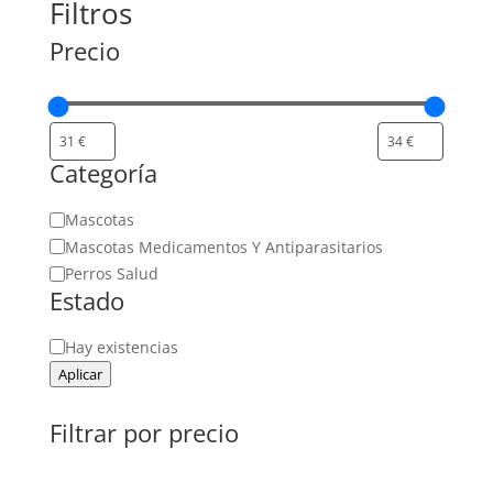
Filtros
Precio
Categoría
Categoría
Mascotas
Mascotas Medicamentos Y Antiparasitarios
Perros Salud
Estado
Estado
Hay existencias
Aplicar
Filtrar por precio