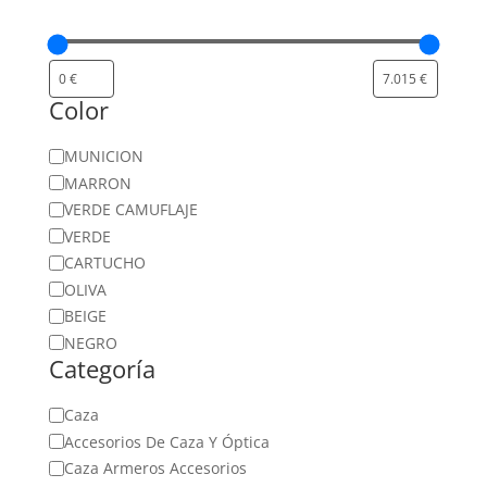
Color
Color
MUNICION
MARRON
VERDE CAMUFLAJE
VERDE
CARTUCHO
OLIVA
BEIGE
NEGRO
Categoría
Categoría
Caza
Accesorios De Caza Y Óptica
Caza Armeros Accesorios