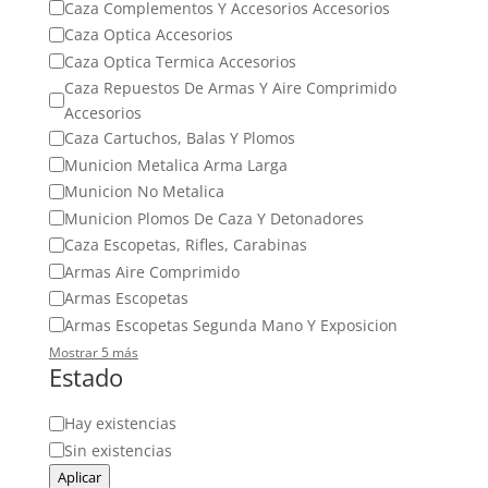
Caza Complementos Y Accesorios Accesorios
Caza Optica Accesorios
Caza Optica Termica Accesorios
Caza Repuestos De Armas Y Aire Comprimido
Accesorios
Caza Cartuchos, Balas Y Plomos
Municion Metalica Arma Larga
Municion No Metalica
Municion Plomos De Caza Y Detonadores
Caza Escopetas, Rifles, Carabinas
Armas Aire Comprimido
Armas Escopetas
Armas Escopetas Segunda Mano Y Exposicion
Mostrar 5 más
Estado
Estado
Hay existencias
Sin existencias
Aplicar