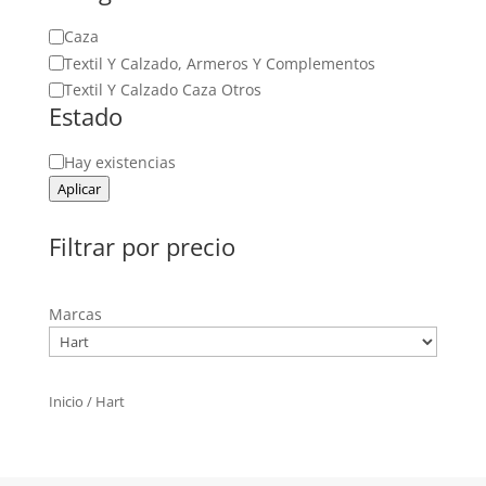
Categoría
Caza
Textil Y Calzado, Armeros Y Complementos
Textil Y Calzado Caza Otros
Estado
Estado
Hay existencias
Aplicar
Filtrar por precio
Marcas
Inicio
/ Hart