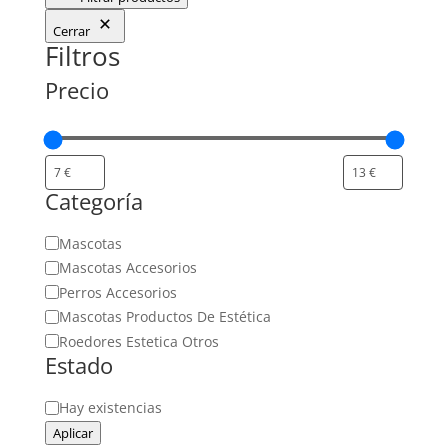
Cerrar
Filtros
Precio
Categoría
Categoría
Mascotas
Mascotas Accesorios
Perros Accesorios
Mascotas Productos De Estética
Roedores Estetica Otros
Estado
Estado
Hay existencias
Aplicar