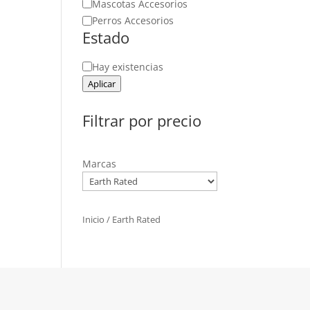
Mascotas Accesorios
Perros Accesorios
Estado
Estado
Hay existencias
Aplicar
Filtrar por precio
Marcas
Inicio
/ Earth Rated