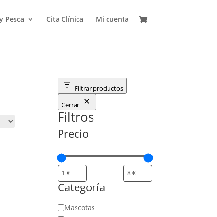
 y Pesca
Cita Clínica
Mi cuenta
Filtrar productos
Cerrar
Filtros
Precio
Categoría
Categoría
Mascotas