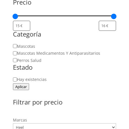
Precio
Categoría
Categoría
Mascotas
Mascotas Medicamentos Y Antiparasitarios
Perros Salud
Estado
Estado
Hay existencias
Aplicar
Filtrar por precio
Marcas