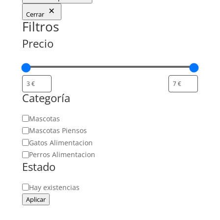
Cerrar
Filtros
Precio
Categoría
Categoría
Mascotas
Mascotas Piensos
Gatos Alimentacion
Perros Alimentacion
Estado
Estado
Hay existencias
Aplicar