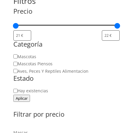
Filtros
Precio
Categoría
Categoría
Mascotas
Mascotas Piensos
Aves, Peces Y Reptiles Alimentacion
Estado
Estado
Hay existencias
Aplicar
Filtrar por precio
Marcas