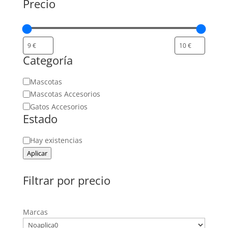
Precio
Categoría
Categoría
Mascotas
Mascotas Accesorios
Gatos Accesorios
Estado
Estado
Hay existencias
Aplicar
Filtrar por precio
Marcas