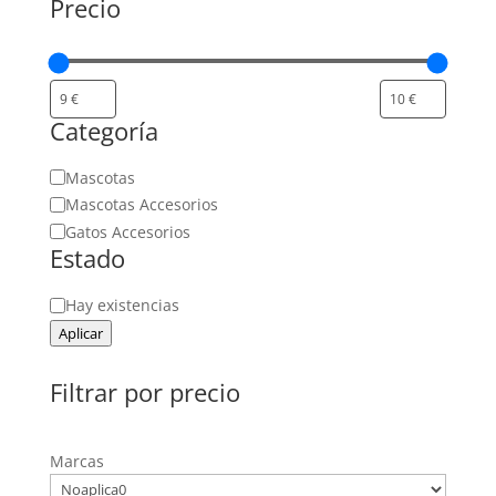
Precio
Categoría
Categoría
Mascotas
Mascotas Accesorios
Gatos Accesorios
Estado
Estado
Hay existencias
Aplicar
Filtrar por precio
Marcas