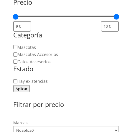
Precio
Categoría
Categoría
Mascotas
Mascotas Accesorios
Gatos Accesorios
Estado
Estado
Hay existencias
Aplicar
Filtrar por precio
Marcas