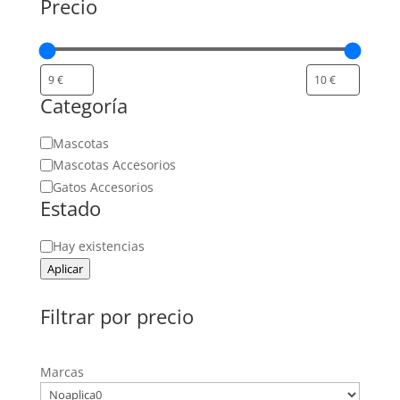
Precio
Categoría
Categoría
Mascotas
Mascotas Accesorios
Gatos Accesorios
Estado
Estado
Hay existencias
Aplicar
Filtrar por precio
Marcas