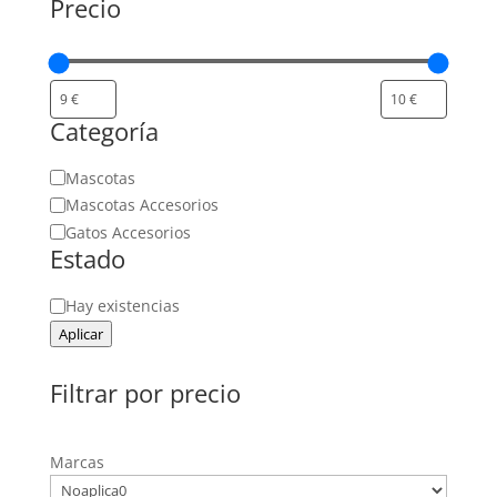
Precio
Categoría
Categoría
Mascotas
Mascotas Accesorios
Gatos Accesorios
Estado
Estado
Hay existencias
Aplicar
Filtrar por precio
Marcas