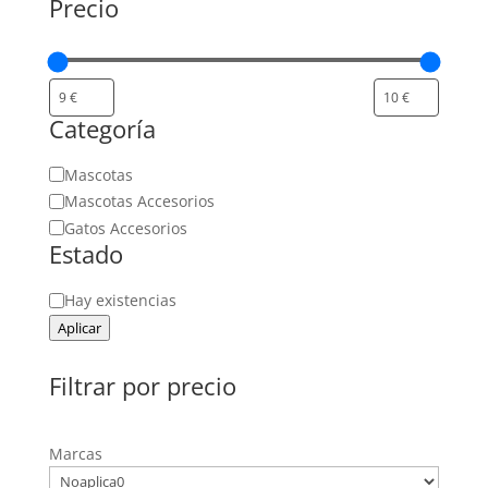
Precio
Categoría
Categoría
Mascotas
Mascotas Accesorios
Gatos Accesorios
Estado
Estado
Hay existencias
Aplicar
Filtrar por precio
Marcas