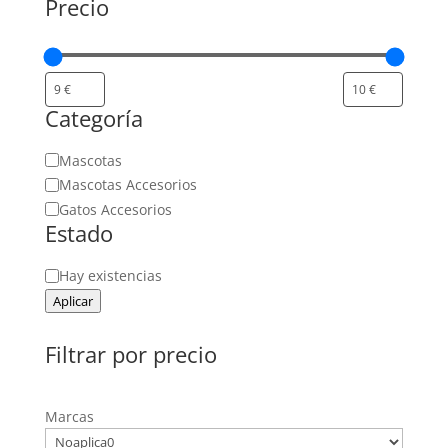
Precio
Categoría
Categoría
Mascotas
Mascotas Accesorios
Gatos Accesorios
Estado
Estado
Hay existencias
Aplicar
Filtrar por precio
Marcas