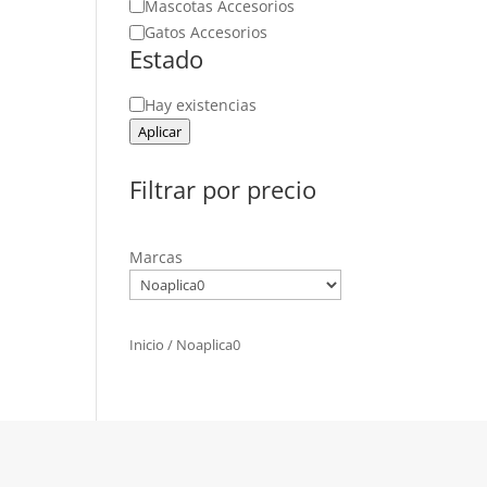
Mascotas Accesorios
Gatos Accesorios
Estado
Estado
Hay existencias
Aplicar
Filtrar por precio
Marcas
Inicio
/ Noaplica0