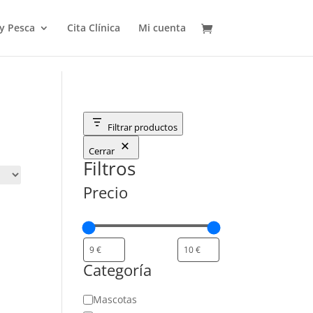
 y Pesca
Cita Clínica
Mi cuenta
Filtrar productos
Cerrar
Filtros
Precio
Categoría
Categoría
Mascotas