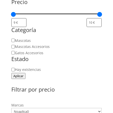
Precio
Categoría
Categoría
Mascotas
Mascotas Accesorios
Gatos Accesorios
Estado
Estado
Hay existencias
Aplicar
Filtrar por precio
Marcas