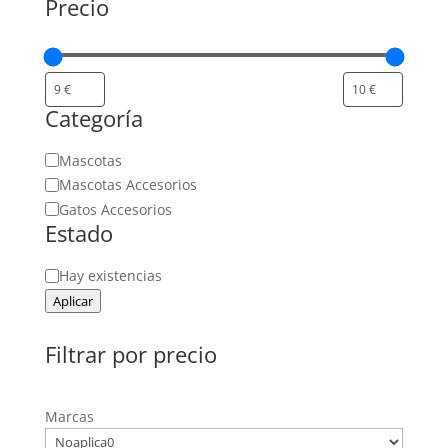
Precio
Categoría
Categoría
Mascotas
Mascotas Accesorios
Gatos Accesorios
Estado
Estado
Hay existencias
Aplicar
Filtrar por precio
Marcas