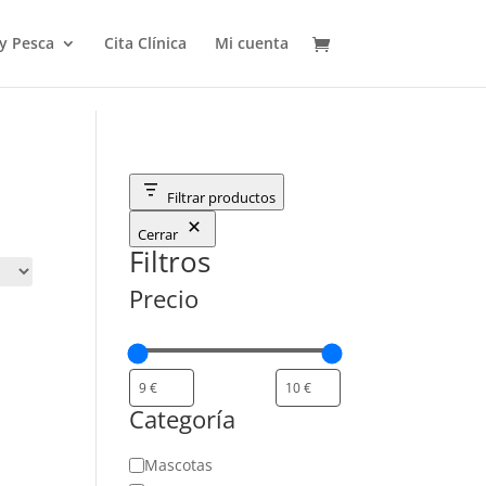
 y Pesca
Cita Clínica
Mi cuenta
Filtrar productos
Cerrar
Filtros
Precio
Categoría
Categoría
Mascotas