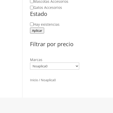
Mascotas Accesorios
Gatos Accesorios
Estado
Estado
Hay existencias
Aplicar
Filtrar por precio
Marcas
Inicio
/ Noaplica0