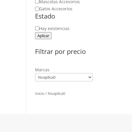
Mascotas Accesorios
Gatos Accesorios
Estado
Estado
Hay existencias
Aplicar
Filtrar por precio
Marcas
Inicio
/ Noaplica0