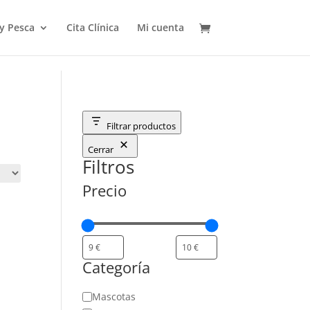
 y Pesca
Cita Clínica
Mi cuenta
Filtrar productos
Cerrar
Filtros
Precio
Categoría
Categoría
Mascotas