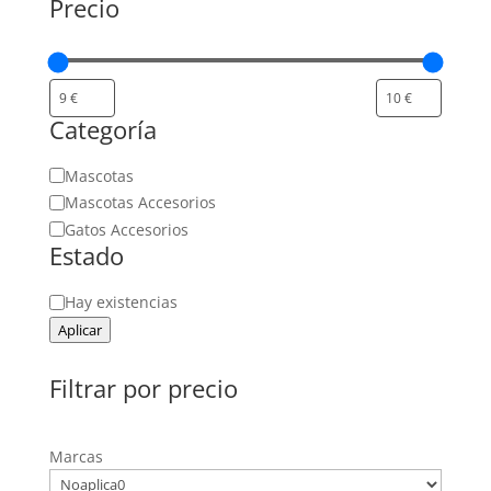
Precio
Categoría
Categoría
Mascotas
Mascotas Accesorios
Gatos Accesorios
Estado
Estado
Hay existencias
Aplicar
Filtrar por precio
Marcas