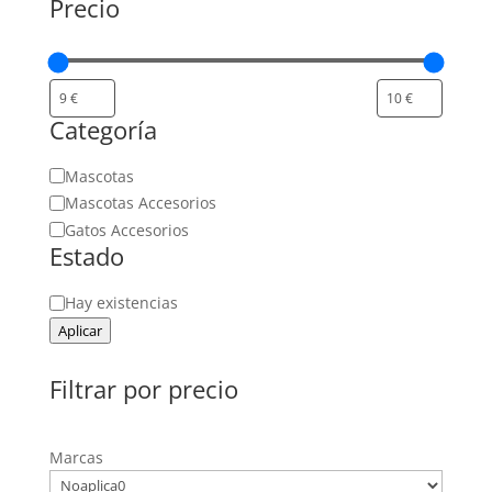
Precio
Categoría
Categoría
Mascotas
Mascotas Accesorios
Gatos Accesorios
Estado
Estado
Hay existencias
Aplicar
Filtrar por precio
Marcas