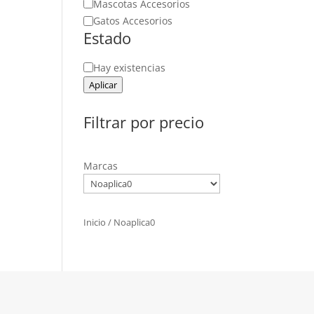
Mascotas Accesorios
Gatos Accesorios
Estado
Estado
Hay existencias
Aplicar
Filtrar por precio
Marcas
Inicio
/ Noaplica0