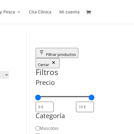
 y Pesca
Cita Clínica
Mi cuenta
Filtrar productos
Cerrar
Filtros
Precio
Categoría
Categoría
Mascotas