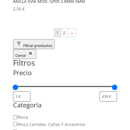
ANILLA EVIA MOD. GP09 2.8MM 5MM
2,50
€
1
2
→
Filtrar productos
Cerrar
Filtros
Precio
Categoría
Categoría
Pesca
Pesca Carretes, Cañas Y Accesorios