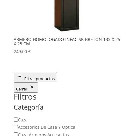
ARMERO HOMOLOGADO INFAC SK BRETON 133 X 25
X 25 CM
249,00
€
Filtrar productos
Cerrar
Filtros
Categoría
Categoría
Caza
Accesorios De Caza Y Óptica
Caza Armeros Accesorios