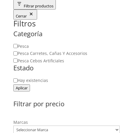
Filtrar productos
Cerrar
Filtros
Categoría
Categoría
Pesca
Pesca Carretes, Cañas Y Accesorios
Pesca Cebos Artificiales
Estado
Estado
Hay existencias
Aplicar
Filtrar por precio
Marcas