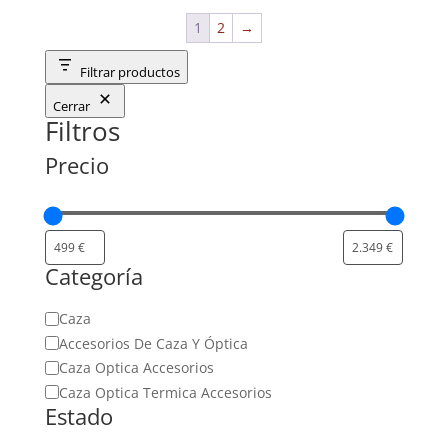
1
2
→
Filtrar productos
Cerrar
Filtros
Precio
Categoría
Categoría
Caza
Accesorios De Caza Y Óptica
Caza Optica Accesorios
Caza Optica Termica Accesorios
Estado