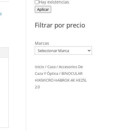
Estado
Hay existencias
Aplicar
a
Filtrar por precio
Marcas
Inicio
/
Caza
/
Accesorios De
Caza Y Óptica
/ BINOCULAR
HIKMICRO HABROK 4K HE25L
2.0