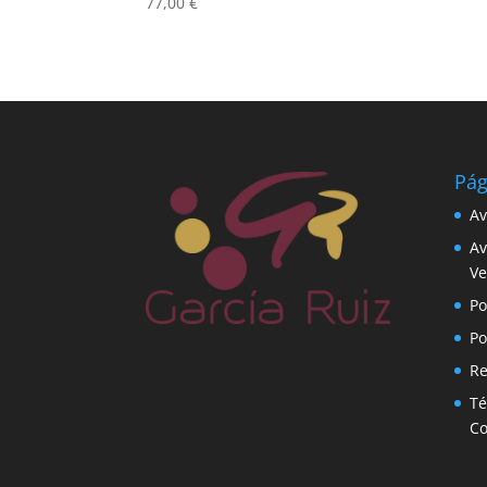
77,00
€
Pág
Av
Av
Ve
Po
Po
Re
Té
C