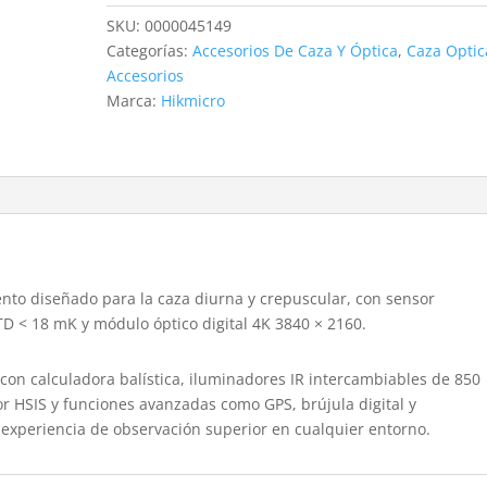
HE25L
SKU:
0000045149
2.0
Categorías:
Accesorios De Caza Y Óptica
,
Caza Optic
cantidad
Accesorios
Marca:
Hikmicro
ento diseñado para la caza diurna y crepuscular, con sensor
TD < 18 mK y módulo óptico digital 4K 3840 × 2160.
con calculadora balística, iluminadores IR intercambiables de 850
r HSIS y funciones avanzadas como GPS, brújula digital y
a experiencia de observación superior en cualquier entorno.