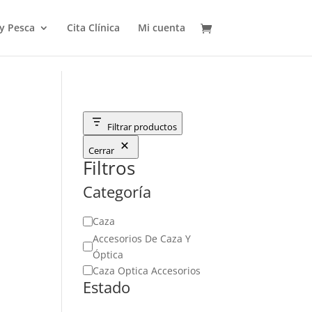
 y Pesca
Cita Clínica
Mi cuenta
Filtrar productos
Cerrar
Filtros
Categoría
Categoría
Caza
Accesorios De Caza Y
Óptica
Caza Optica Accesorios
Estado