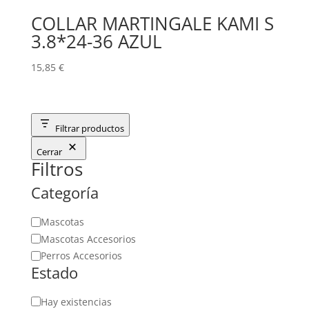
COLLAR MARTINGALE KAMI S
3.8*24-36 AZUL
15,85
€
Filtrar productos
Cerrar
Filtros
Categoría
Categoría
Mascotas
Mascotas Accesorios
Perros Accesorios
Estado
Estado
Hay existencias