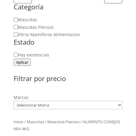
Categoría
Categoría
Mascotas
Mascotas Piensos
Otros Mamiferos Alimentacion
Estado
Estado
Hay existencias
Aplicar
Filtrar por precio
Marcas
Inicio
/
Mascotas
/
Mascotas Piensos
/ ALIMENTO CONEJOS
MIX 4KG