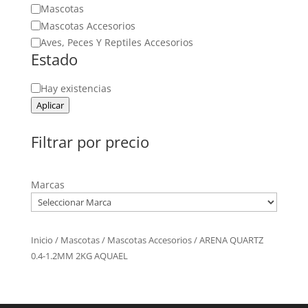
Categoría
Mascotas
Mascotas Accesorios
Aves, Peces Y Reptiles Accesorios
Estado
Estado
Hay existencias
Aplicar
Filtrar por precio
Marcas
Inicio
/
Mascotas
/
Mascotas Accesorios
/ ARENA QUARTZ
0.4-1.2MM 2KG AQUAEL