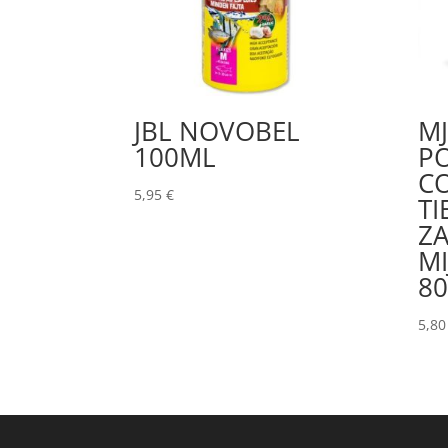
JBL NOVOBEL
M
100ML
P
C
5,95
€
TI
Z
MI
8
5,8