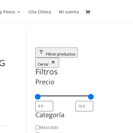
 y Pesca
Cita Clínica
Mi cuenta
Filtrar productos
KG
Cerrar
Filtros
Precio
Categoría
Categoría
Mascotas