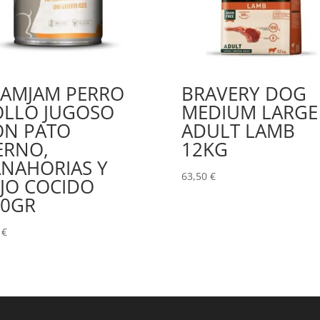
JAMJAM PERRO
BRAVERY DOG
OLLO JUGOSO
MEDIUM LARGE
ON PATO
ADULT LAMB
ERNO,
12KG
ANAHORIAS Y
63,50
€
JO COCIDO
00GR
0
€