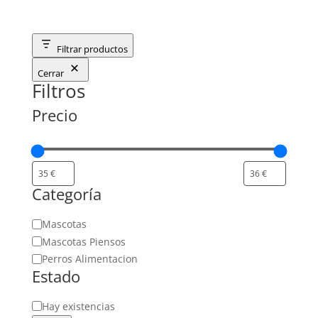
Filtrar productos
Cerrar
Filtros
Precio
Categoría
Categoría
Mascotas
Mascotas Piensos
Perros Alimentacion
Estado
Estado
Hay existencias