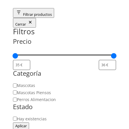
Filtrar productos
Cerrar
Filtros
Precio
Categoría
Categoría
Mascotas
Mascotas Piensos
Perros Alimentacion
Estado
Estado
Hay existencias
Aplicar