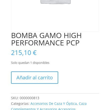
BOMBA GAMO HIGH
PERFORMANCE PCP
215,10
€
Solo quedan 1 disponibles
BOMBA
Añadir al carrito
GAMO
HIGH
PERFORMANCE
PCP
SKU:
0000000813
cantidad
Categorías:
Accesorios De Caza Y Óptica
,
Caza
Complementos Y Accesorios Accesorios