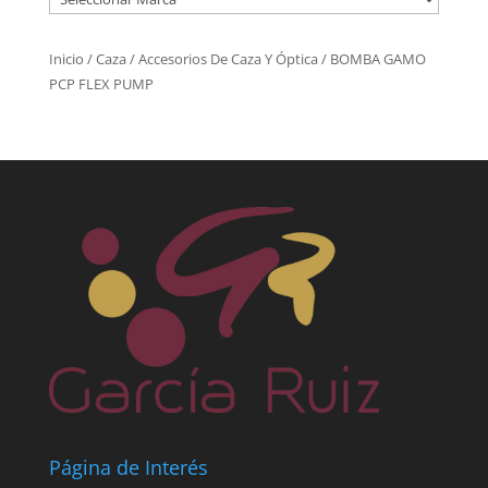
Inicio
/
Caza
/
Accesorios De Caza Y Óptica
/ BOMBA GAMO
PCP FLEX PUMP
Página de Interés