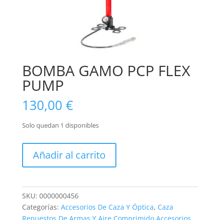
BOMBA GAMO PCP FLEX
PUMP
130,00
€
Solo quedan 1 disponibles
BOMBA
Añadir al carrito
GAMO
PCP
FLEX
PUMP
SKU:
0000000456
cantidad
Categorías:
Accesorios De Caza Y Óptica
,
Caza
Repuestos De Armas Y Aire Comprimido Accesorios