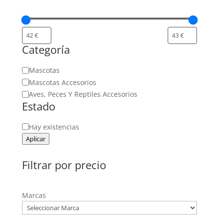
Categoría
Categoría
Mascotas
Mascotas Accesorios
Aves, Peces Y Reptiles Accesorios
Estado
Estado
Hay existencias
Aplicar
Filtrar por precio
Marcas