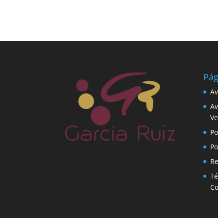
Pág
Av
Av
Ve
Po
Po
Re
Té
C