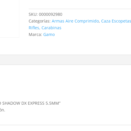
DX
EXPRESS
SKU:
0000092980
5.5MM
Categorías:
Armas Aire Comprimido
,
Caza Escopetas
cantidad
Rifles, Carabinas
Marca:
Gamo
AMO SHADOW DX EXPRESS 5.5MM”
ón.