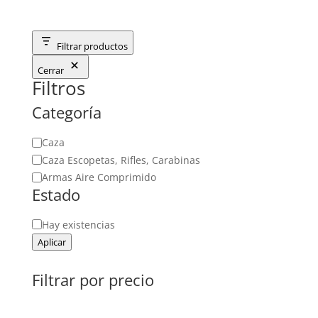
Filtrar productos
Cerrar
Filtros
Categoría
Categoría
Caza
Caza Escopetas, Rifles, Carabinas
Armas Aire Comprimido
Estado
Estado
Hay existencias
Aplicar
Filtrar por precio