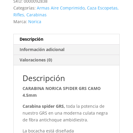
SKU:
0000092838
4.5mm
Categorías:
Armas Aire Comprimido
,
Caza Escopetas,
cantidad
Rifles, Carabinas
Marca:
Norica
Descripción
Información adicional
Valoraciones (0)
Descripción
CARABINA NORICA SPIDER GRS CAMO
4.5mm
Carabina spider GRS,
toda la potencia de
nuestro GRS en una moderna culata negra
de fibra antichoque ambidiestra.
La bocacha está diseñada