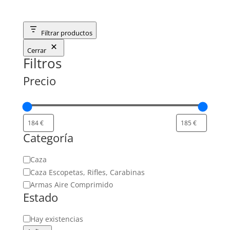
Filtrar productos
Cerrar
Filtros
Precio
Categoría
Categoría
Caza
Caza Escopetas, Rifles, Carabinas
Armas Aire Comprimido
Estado
Estado
Hay existencias