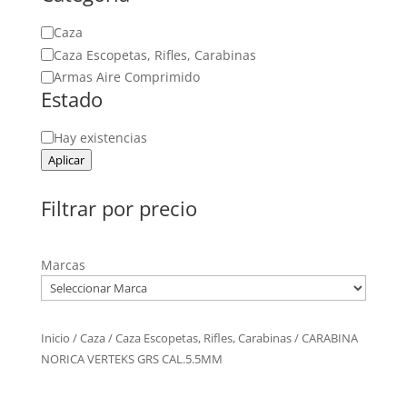
Categoría
Caza
Caza Escopetas, Rifles, Carabinas
Armas Aire Comprimido
Estado
Estado
Hay existencias
Aplicar
Filtrar por precio
Marcas
Inicio
/
Caza
/
Caza Escopetas, Rifles, Carabinas
/ CARABINA
NORICA VERTEKS GRS CAL.5.5MM