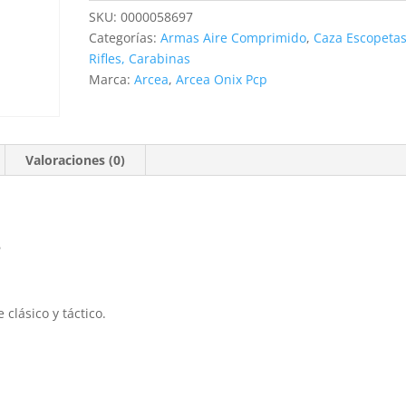
CAL.5.5
SKU:
0000058697
cantidad
Categorías:
Armas Aire Comprimido
,
Caza Escopetas
Rifles, Carabinas
Marca:
Arcea
,
Arcea Onix Pcp
Valoraciones (0)
5
clásico y táctico.