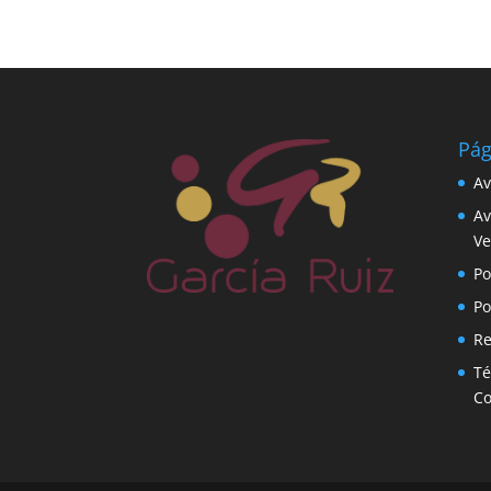
Pág
Av
Av
Ve
Po
Po
Re
Té
C