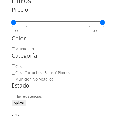
Filtros
Precio
Color
Color
MUNICION
Categoría
Categoría
Caza
Caza Cartuchos, Balas Y Plomos
Municion No Metalica
Estado
Estado
Hay existencias
Aplicar