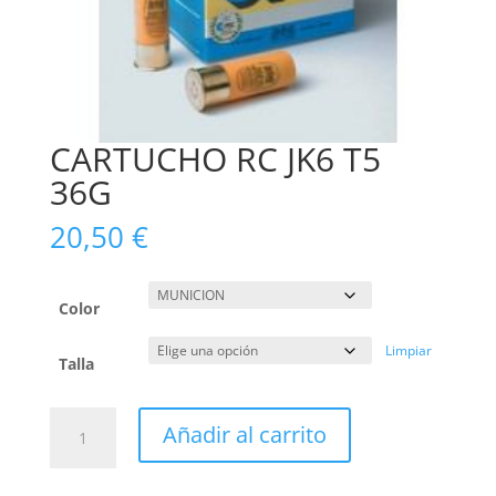
CARTUCHO RC JK6 T5
36G
20,50
€
Color
Limpiar
Talla
CARTUCHO
Añadir al carrito
RC
JK6
T5