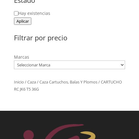
Estado
Estado
Hay existencias
Aplicar
Filtrar por precio
Marcas
Inicio
/
Caza
/
Caza Cartuchos, Balas Y Plomos
/ CARTUCHO
RC JK6 T5 36G