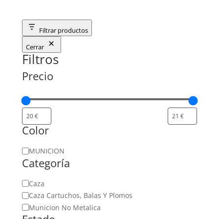
Filtrar productos
Cerrar
Filtros
Precio
Color
Color
MUNICION
Categoría
Categoría
Caza
Caza Cartuchos, Balas Y Plomos
Municion No Metalica