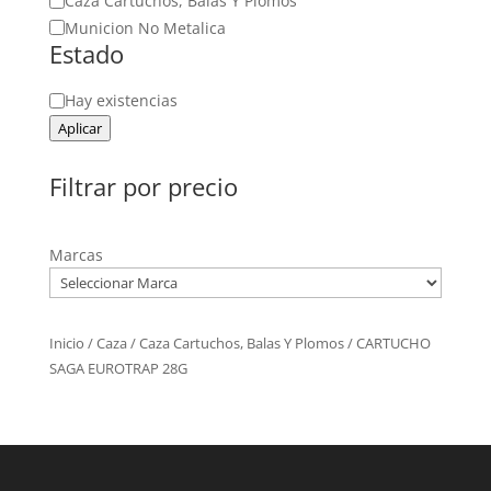
Caza Cartuchos, Balas Y Plomos
Municion No Metalica
Estado
Estado
Hay existencias
Aplicar
Filtrar por precio
Marcas
Inicio
/
Caza
/
Caza Cartuchos, Balas Y Plomos
/ CARTUCHO
SAGA EUROTRAP 28G