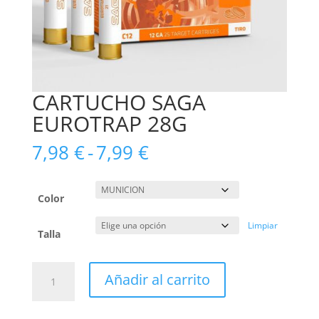
CARTUCHO SAGA
EUROTRAP 28G
Rango
7,98
€
-
7,99
€
de
precios:
desde
Color
7,98 €
Limpiar
hasta
Talla
7,99 €
CARTUCHO
Añadir al carrito
SAGA
EUROTRAP
28G