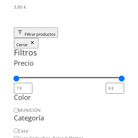
3,80
€
Filtrar productos
Cerrar
Filtros
Precio
Color
Color
MUNICION
Categoría
Categoría
Caza