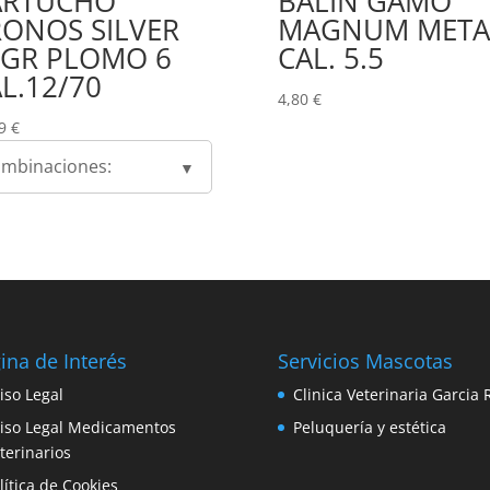
ARTUCHO
BALIN GAMO
ONOS SILVER
MAGNUM META
2GR PLOMO 6
CAL. 5.5
L.12/70
4,80
€
69
€
mbinaciones:
ina de Interés
Servicios Mascotas
iso Legal
Clinica Veterinaria Garcia 
iso Legal Medicamentos
Peluquería y estética
terinarios
lítica de Cookies