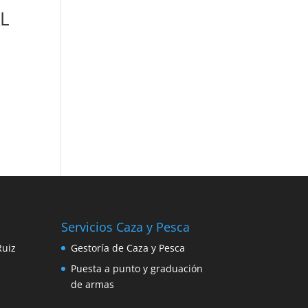
L
Servicios Caza y Pesca
Ruiz
Gestoría de Caza y Pesca
Puesta a punto y graduación
de armas