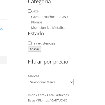
Categoría
Categoría
Caza
Caza Cartuchos, Balas Y
Plomos
Municion No Metalica
on
Estado
Estado
Hay existencias
Aplicar
Filtrar por precio
Marcas
Inicio
/
Caza
/
Caza Cartuchos,
Balas Y Plomos
/ CARTUCHO