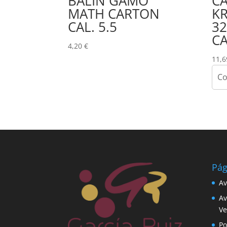
BALIN GAMO
C
MATH CARTON
KR
CAL. 5.5
3
CA
4,20
€
11,
Co
Pág
Av
Av
Ve
Po