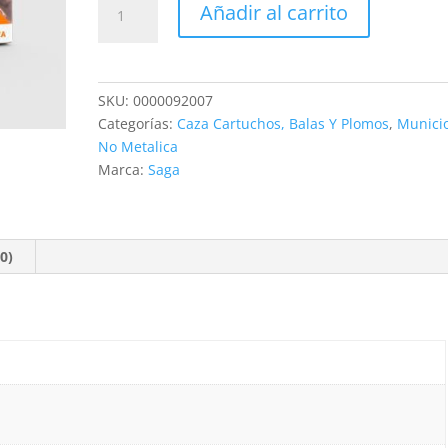
Añadir al carrito
SAGA
EXPORT
30G
cantidad
SKU:
0000092007
Categorías:
Caza Cartuchos, Balas Y Plomos
,
Munici
No Metalica
Marca:
Saga
0)