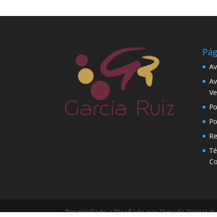
Pág
Av
Av
Ve
Po
Po
Re
Té
C
Desarrollado y Diseñado por Dimade Digital 