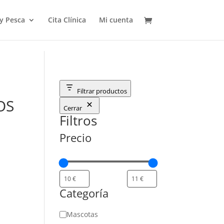
 y Pesca
Cita Clínica
Mi cuenta
Filtrar productos
OS
Cerrar
Filtros
Precio
Categoría
Categoría
Mascotas