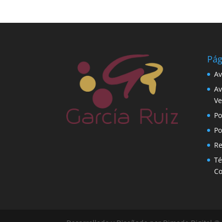
Pág
Av
Av
Ve
Po
Po
Re
Té
C