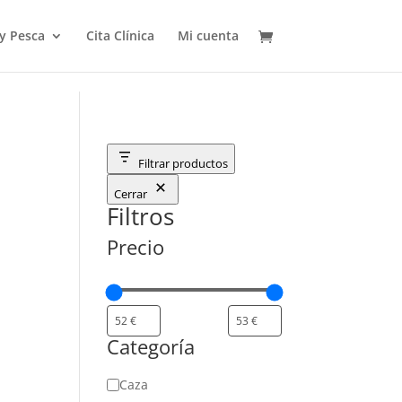
 y Pesca
Cita Clínica
Mi cuenta
Filtrar productos
Cerrar
Filtros
Precio
Categoría
Categoría
Caza