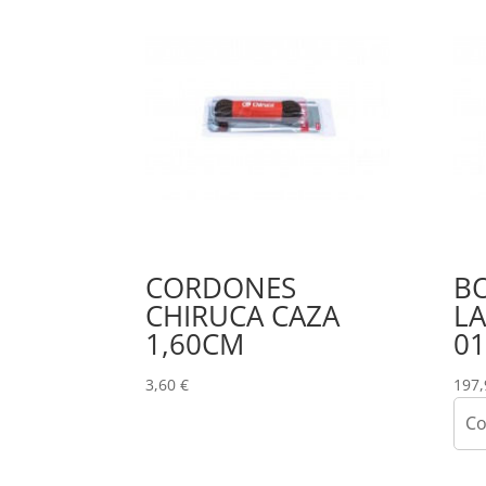
CORDONES
B
CHIRUCA CAZA
L
1,60CM
01
3,60
€
197
Co