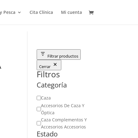
 y Pesca
Cita Clínica
Mi cuenta
Filtrar productos
A
Cerrar
Filtros
Categoría
Categoría
Caza
Accesorios De Caza Y
Óptica
Caza Complementos Y
Accesorios Accesorios
Estado