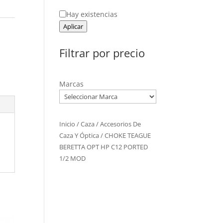
Estado
Hay existencias
Aplicar
Filtrar por precio
Marcas
Inicio
/
Caza
/
Accesorios De
Caza Y Óptica
/ CHOKE TEAGUE
BERETTA OPT HP C12 PORTED
1/2 MOD