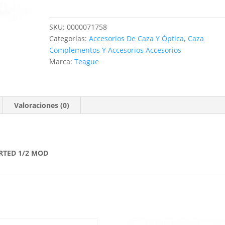
OPT
HP
SKU:
0000071758
C12
Categorías:
Accesorios De Caza Y Óptica
,
Caza
PORTED
Complementos Y Accesorios Accesorios
1/2
Marca:
Teague
MOD
cantidad
Valoraciones (0)
RTED 1/2 MOD