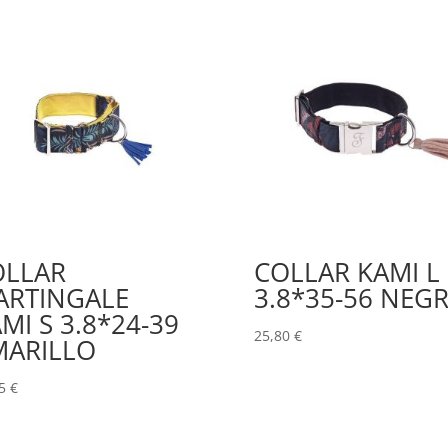
OLLAR
COLLAR KAMI L
ARTINGALE
3.8*35-56 NEG
MI S 3.8*24-39
25,80
€
MARILLO
85
€