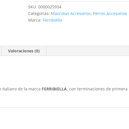
68CM
SKU:
0000025934
4CM
Categorías:
Mascotas Accesorios
,
Perros Accesorios
BEIGE
Marca:
Ferribiella
cantidad
Valoraciones (0)
 italiano de la marca
FERRIBIELLA
, con terminaciones de primera