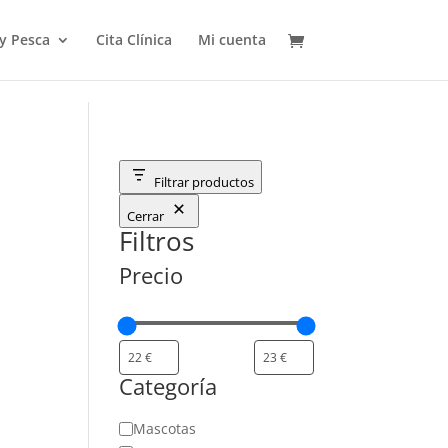
 y Pesca
Cita Clínica
Mi cuenta
Filtrar productos
M
Cerrar
Filtros
Precio
Categoría
Categoría
Mascotas