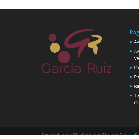
Pág
Av
Av
Ve
Po
Po
Re
Té
C
Desarrollado y Diseñado por Dimade Digital 