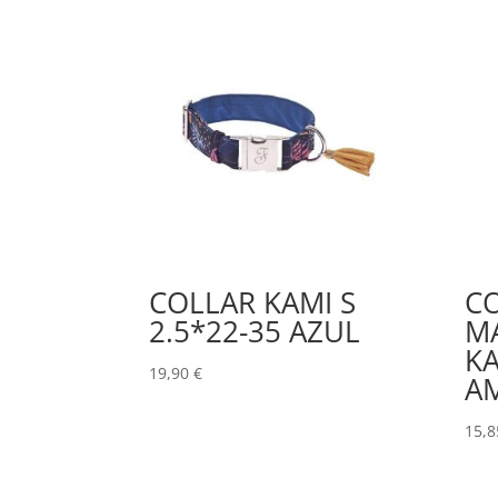
COLLAR KAMI S
C
2.5*22-35 AZUL
M
KA
19,90
€
A
15,